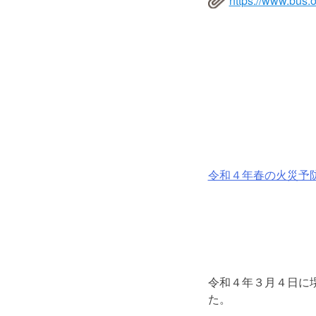
https://www.bus.or
令和４年春の火災予
令和４年３月４日に
た。